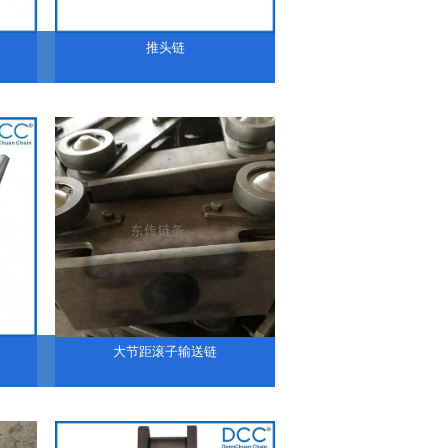
推头链
大节距滚子输送链