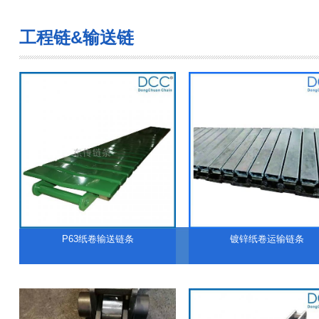
工程链&输送链
P63纸卷输送链条
镀锌纸卷运输链条