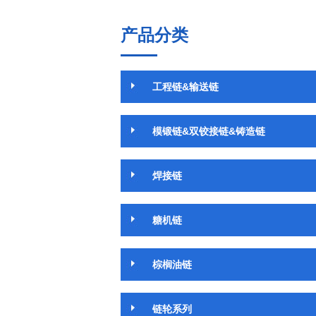
产品分类
工程链&输送链
模锻链&双铰接链&铸造链
焊接链
糖机链
棕榈油链
链轮系列