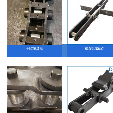
钢管输送链
粮食机械链条