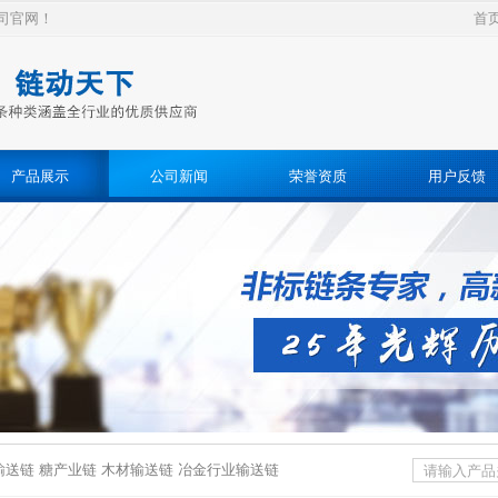
司官网！
首
产品展示
公司新闻
荣誉资质
用户反馈
送链 糖产业链 木材输送链 冶金行业输送链