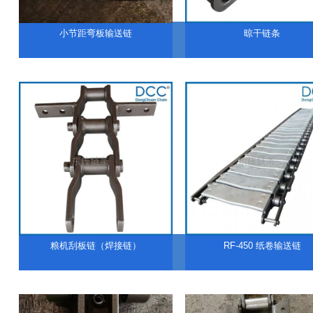
小节距弯板输送链
晾干链条
粮机刮板链（焊接链）
RF-450 纸卷输送链