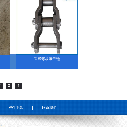
重载弯板滚子链
2
3
4
资料下载
联系我们
|