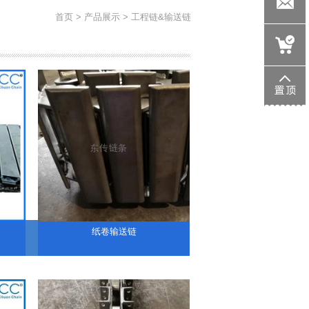
705533146
首页
>
产品展示
> 工程链&输送链
wk1358@d
纸卷输送链